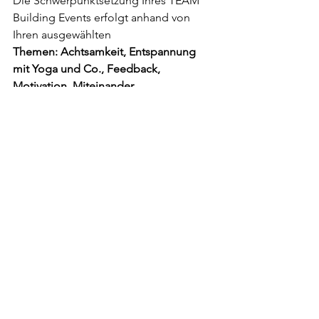
Die Schwerpunktsetzung Ihres TEAM 
Building Events erfolgt anhand von 
Ihren ausgewählten
Themen: Achtsamkeit, Entspannung 
mit Yoga und Co., Feedback, 
Motivation, Miteinander, 
Kennenlernen, Kommunikation, 
Kreativitäts - Workshop, 
Strategiearbeit, Spaß und Spiel, Team 
imFokus, Vertrauen, ...
Um was geht es gerade bei Ihnen? Wir 
freuen uns auf Ihre Rückmeldung.
Eventbausteine / Tagesworkshops